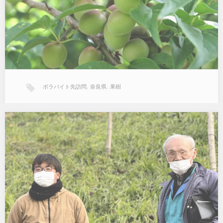
問させていただきました。この記事では、実際にボラバイターさん
がどのような作業をしたり滞在をするのか現地のリアルな様子をた
くさんの写真付きでご紹介！…
ボラバイト先訪問
,
奈良県
,
果樹
ファーム-pndk【奈良県・五條市、果樹】
当時、収穫担当者だった者がボラバイトを知って募集を始めたんで
す。それがもう13年ほど前になるかな。…