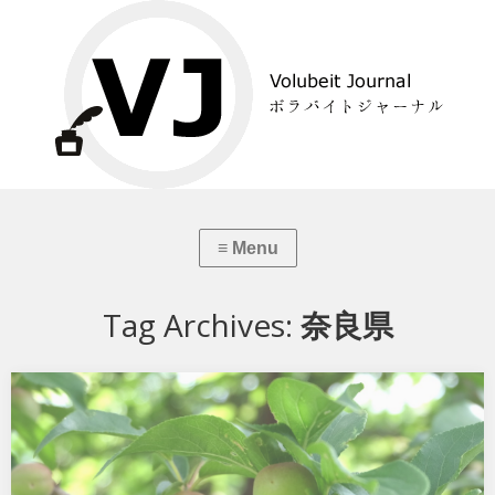
Tag Archives:
奈良県
ボラバイト先訪問【ファーム-pndk・奈良県】
梅雨入り目前の5月終わりごろ、奈良県五條市のファーム-pndkを訪