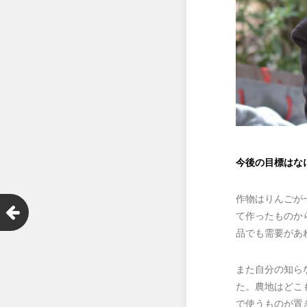
今後の目標はな
作物はりんごが
て作ったものか
品でも需要があ
また自分の知ら
た。農地はどこ
で使うものが置