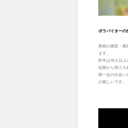
ボラバイターの
果樹の摘雷・摘
ます。
昨年は40人以
短期から受け入
期一会の出会い
が嬉しいです。