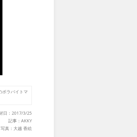
l」のボラバイトマ
材日：2017/3/25
記事：AKKY
写真：大越 香絵