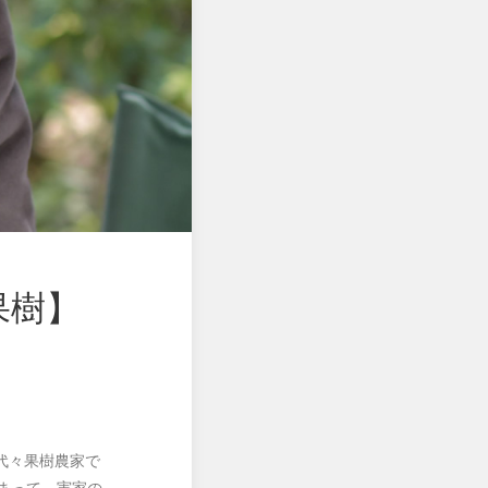
果樹】
代々果樹農家で
まって、実家の