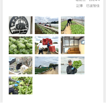
記事 巳波智佳