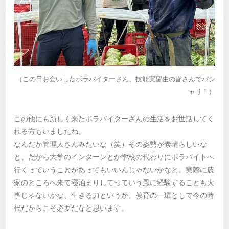
（この日お会いしたボラバイターさん、技能実習生の皆さんでパシ
ャリ！）
この他にも新しく来たボラバイターさんの生活をお世話してく
れる方もいましたね。
なんだか管理人さんみたいな（笑）その姿勢が素晴らしいな
と、だから大学のインターンとか学校の代わりにボラバイトへ
行くっていうことがあってもいいんじゃないかなと。実際に農
家のところへ来て寝泊まりしてっていう風に経験することも大
事じゃないかな、生きる力というか、教育の一環として今の時
代だからこそ必要だなと思います。